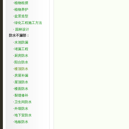
·
植物租摆
·
植物养护
·
盆景造型
·
绿化工程施工方法
·
园林设计
防水不漏部：
·
水池防漏
·
堵漏工程
·
厨房防水
·
阳台防水
·
楼顶防水
·
房屋补漏
·
屋顶防水
·
楼面防水
·
裂缝修补
·
卫生间防水
·
外墙防水
·
地下室防水
·
地板防水