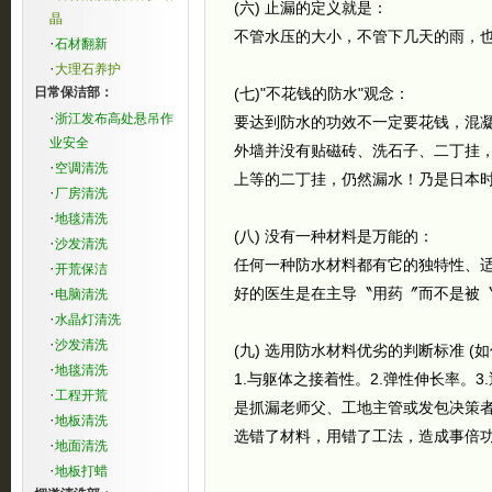
(六) 止漏的定义就是：
晶
不管水压的大小，不管下几天的雨，
·
石材翻新
·
大理石养护
日常保洁部：
(七)"不花钱的防水"观念：
·
浙江发布高处悬吊作
要达到防水的功效不一定要花钱，混
业安全
外墙并没有贴磁砖、洗石子、二丁挂
·
空调清洗
上等的二丁挂，仍然漏水！乃是日本
·
厂房清洗
·
地毯清洗
(八) 没有一种材料是万能的：
·
沙发清洗
任何一种防水材料都有它的独特性、适
·
开荒保洁
·
好的医生是在主导〝用药〞而不是被
电脑清洗
·
水晶灯清洗
·
沙发清洗
(九) 选用防水材料优劣的判断标准 (
·
地毯清洗
1.与躯体之接着性。2.弹性伸长率。3
·
工程开荒
是抓漏老师父、工地主管或发包决策
·
地板清洗
选错了材料，用错了工法，造成事倍
·
地面清洗
·
地板打蜡