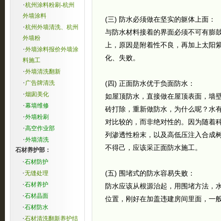
·
杭州涂料粉刷-杭州
外墙涂料
(三) 防水必须做在坚实的躯体上面：
·
杭州外墙清洗、杭州
与防水材料接着的界面必须不可有膨
外墙粉
上，原因是附着性不良，再加上太阳
·
外墙涂料报价外墙涂
化、失败。
料施工
·
外墙清洗翻新
·
广告牌清洗
(四) 正面防水优于负面防水：
·
烟囱美化
如屋顶防水，直接做在屋顶表面，墙
·
幕墙维修
砖打除，重新做防水，为什么呢？水有
·
外墙粉刷
对比较的，而非绝对性的。因为随着科
·
高空作业部
列渗透性粉末，以及高低压注入合成
·
外墙清洗
不得己，应该采正面防水施工。
石材养护部：
·
石材防护
·
(五) 围堵式的防水容易失败：
无缝处理
·
石材养护
防水应该从根源治起，用围堵方法，
·
石材晶面
位置，刚好在加盖违建房间里面，一
·
石材防水
·
石材清洗翻新养护结