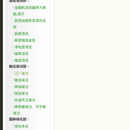
烟道清洗部：
·
油烟机清洗骗局大揭
秘,漫天
·
厨房油烟管道清洗流
程
·
厨房清洗
·
厨房烟道改造
·
净化器清洗
·
烟罩清洗
·
烟道清洗
物业保洁部：
·
工厂保洁
·
物业保洁
·
商场保洁
·
医院保洁
·
街道环卫保洁
·
商务楼保洁、写字楼
保洁
园林绿化部：
·
绿化杀虫