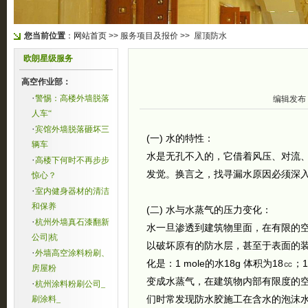
您当前位置
：
网站首页
>> 服务项目及报价 >> 屋顶防水
欧朗星级服务
高空作业部：
·
警惕：高楼外墙脱落
编辑发布
人车“
·
宾馆外墙脱落砸坏三
(一) 水的特性：
辆车
水是无孔不入的，它借着风压、对流
·
高楼下何时不再步步
发觉。换言之，找寻漏水原因必须深入
惊心？
·
室内健身器材的清洁
和保养
(二) 水与水蒸气的压力变化：
·
杭州外墙真石漆翻新
水一旦渗透到建筑物里面，在有限的
公司|杭
以破坏原有的防水层，甚至于表面的装
·
外墙高空涂料粉刷、
化是：1 mole的水18g 体积为18㏄
房屋粉
变成水蒸气，在建筑物内部有限度的空
·
杭州涂料粉刷公司_
们时常发现防水胶施工在含水的泡沫水
刷涂料_