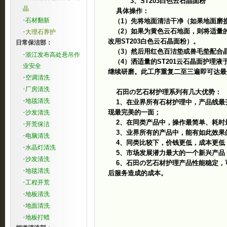
3、ST203白色云石晶面粉
晶
具体操作：
·
石材翻新
（1）先将地面清洁干净（如果地面磨
·
（2）如果为黄色云石地面，则将适量的
大理石养护
改用ST203白色云石晶面粉）。
日常保洁部：
（3）然后用红色百洁垫或兽毛垫配合
·
浙江发布高处悬吊作
（4）洒适量的ST201云石晶面护理
业安全
继续研磨。此工序重复二至三遍即可达最
·
空调清洗
·
厂房清洗
石田の艺石材护理系列有几大优势：
·
地毯清洗
1、在业界所有石材护理中，产品线最
·
现最完美的一面；
沙发清洗
2、在同类产品中，操作最简单、耗时最
·
开荒保洁
3、业界所有的产品中，能有如此效果
·
电脑清洗
4、同类比较下，价钱更低，成本更低
·
水晶灯清洗
5、市场发展潜力最大的一个新兴产品
·
沙发清洗
6、石田の艺石材护理产品性能稳定，
·
地毯清洗
后服务造成的成本。
·
工程开荒
·
地板清洗
·
地面清洗
·
地板打蜡