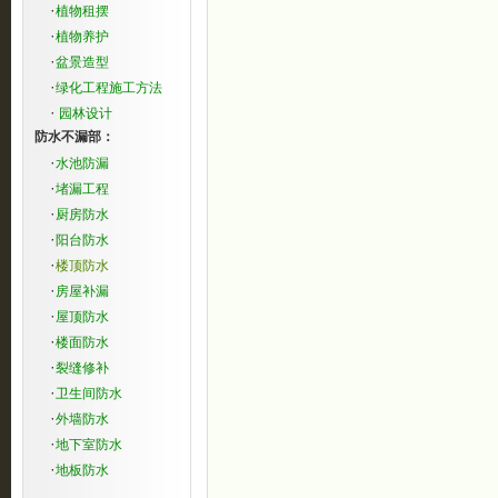
·
植物租摆
·
植物养护
·
盆景造型
·
绿化工程施工方法
·
园林设计
防水不漏部：
·
水池防漏
·
堵漏工程
·
厨房防水
·
阳台防水
·
楼顶防水
·
房屋补漏
·
屋顶防水
·
楼面防水
·
裂缝修补
·
卫生间防水
·
外墙防水
·
地下室防水
·
地板防水