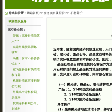
您当前位置
：
网站首页
>> 服务项目及报价 >> 石材养护
欧朗星级服务
高空作业部：
·
警惕：高楼外墙脱落
人车“
·
宾馆外墙脱落砸坏三
近年来，随着国内经济的快速发展，人们
辆车
砖、玻化砖、微晶石等。虽然这些材料美
·
高楼下何时不再步步
响了实际视觉效果和本身的价值。因此
惊心？
晶面处理是目前较理想的石材保养方法
·
用石材护理剂加上晶面机对地面的摩擦，
室内健身器材的清洁
丽，光泽度可达85-100度，同时使石
和保养
·
杭州外墙真石漆翻新
（一）抛光砖、微晶石、玻化砖护理
公司|杭
产品：1、ST401抛光砖晶面粉
·
外墙高空涂料粉刷、
2、ST402抛光砖晶面液A
房屋粉
3、ST403抛光砖晶面液B
·
杭州涂料粉刷公司_
具体操作：
刷涂料_
（1）先将抛光砖地面清洁干净，并尽