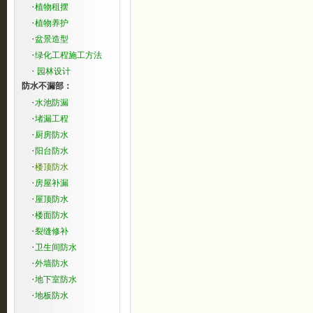
·
植物租摆
·
植物养护
·
盆景造型
·
绿化工程施工方法
·
园林设计
防水不漏部：
·
水池防漏
·
堵漏工程
·
厨房防水
·
阳台防水
·
楼顶防水
·
房屋补漏
·
屋顶防水
·
楼面防水
·
裂缝修补
·
卫生间防水
·
外墙防水
·
地下室防水
·
地板防水