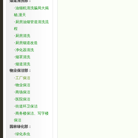
烟道清洗部：
·
油烟机清洗骗局大揭
秘,漫天
·
厨房油烟管道清洗流
程
·
厨房清洗
·
厨房烟道改造
·
净化器清洗
·
烟罩清洗
·
烟道清洗
物业保洁部：
·
工厂保洁
·
物业保洁
·
商场保洁
·
医院保洁
·
街道环卫保洁
·
商务楼保洁、写字楼
保洁
园林绿化部：
·
绿化杀虫