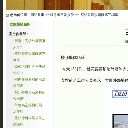
您当前位置
：
网站首页
>> 服务项目及报价 >> 宾馆外墙脱落砸坏三辆车
欧朗星级服务
高空作业部：
·
警惕：高楼外墙脱落
编
人车“
·
宾馆外墙脱落砸坏三
楼顶墙体脱落
辆车
·
高楼下何时不再步步
今天13时许，桃花宾馆顶层外墙体大
惊心？
·
室内健身器材的清洁
宾馆前台工作人员表示，大厦外部墙
和保养
·
杭州外墙真石漆翻新
公司|杭
·
外墙高空涂料粉刷、
房屋粉
·
杭州涂料粉刷公司_
刷涂料_