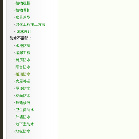
·
植物租摆
·
植物养护
·
盆景造型
·
绿化工程施工方法
·
园林设计
防水不漏部：
·
水池防漏
·
堵漏工程
·
厨房防水
·
阳台防水
·
楼顶防水
·
房屋补漏
·
屋顶防水
·
楼面防水
·
裂缝修补
·
卫生间防水
·
外墙防水
·
地下室防水
·
地板防水