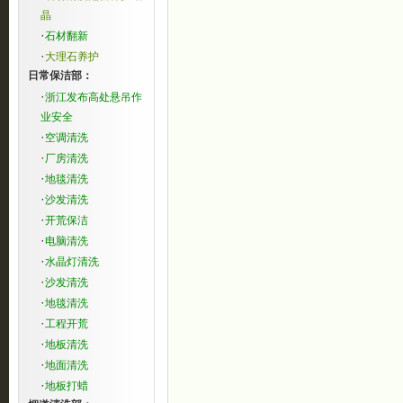
晶
·
石材翻新
·
大理石养护
日常保洁部：
·
浙江发布高处悬吊作
业安全
·
空调清洗
·
厂房清洗
·
地毯清洗
·
沙发清洗
·
开荒保洁
·
电脑清洗
·
水晶灯清洗
·
沙发清洗
·
地毯清洗
·
工程开荒
·
地板清洗
·
地面清洗
·
地板打蜡