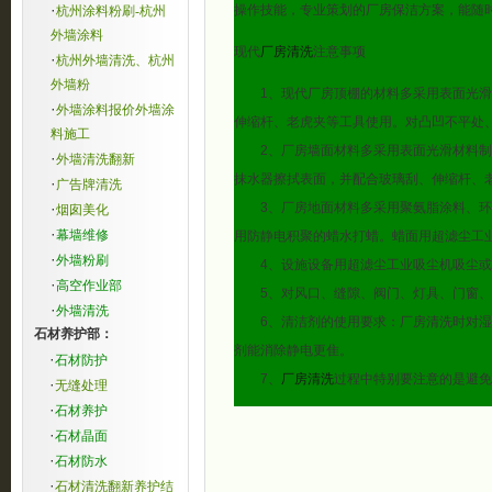
·
操作技能，专业策划的厂房保洁方案，能随
杭州涂料粉刷-杭州
外墙涂料
现代
厂房清洗
注意事项
·
杭州外墙清洗、杭州
外墙粉
1、现代厂房顶棚的材料多采用表面光滑材
·
外墙涂料报价外墙涂
伸缩杆、老虎夹等工具使用。对凸凹不平处
料施工
2、厂房墙面材料多采用表面光滑材料制作
·
外墙清洗翻新
抹水器擦拭表面，并配合玻璃刮、伸缩杆、
·
广告牌清洗
·
3、厂房地面材料多采用聚氨脂涂料、环氧
烟囱美化
·
幕墙维修
用防静电积聚的蜡水打蜡。蜡面用超滤尘工
·
外墙粉刷
4、设施设备用超滤尘工业吸尘机吸尘或
·
高空作业部
5、对风口、缝隙、阀门、灯具、门窗、
·
外墙清洗
6、清洁剂的使用要求：厂房清洗时对湿度
石材养护部：
剂能消除静电更隹。
·
石材防护
7、
厂房清洗
过程中特别要注意的是避免
·
无缝处理
·
石材养护
·
石材晶面
·
石材防水
·
石材清洗翻新养护结