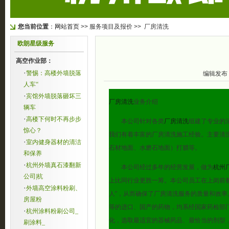
您当前位置
：
网站首页
>> 服务项目及报价 >> 厂房清洗
欧朗星级服务
高空作业部：
·
警惕：高楼外墙脱落
编辑发布
人车“
·
宾馆外墙脱落砸坏三
厂房清洗
业务介绍
辆车
·
高楼下何时不再步步
本公司针对各类
厂房清洗
组建了专业的
惊心？
我们有着丰富的厂房清洗施工经验。主要清
·
室内健身器材的清洁
石材地面、水磨石地面）打腊等。
和保养
·
杭州外墙真石漆翻新
本公司经过多年的经营发展，做为
杭州
公司|杭
上比同行业更胜一筹。本公司员工在上岗前
·
外墙高空涂料粉刷、
人”，从而确保了厂房清洗服务的质量和效
房屋粉
等的进口、国产的药物，均系经国家药检部
·
杭州涂料粉刷公司_
化，选取最适宜的器械药品、最恰当的剂型
刷涂料_