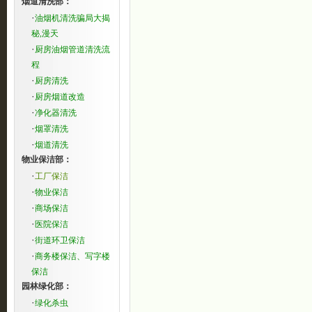
烟道清洗部：
·
油烟机清洗骗局大揭
秘,漫天
·
厨房油烟管道清洗流
程
·
厨房清洗
·
厨房烟道改造
·
净化器清洗
·
烟罩清洗
·
烟道清洗
物业保洁部：
·
工厂保洁
·
物业保洁
·
商场保洁
·
医院保洁
·
街道环卫保洁
·
商务楼保洁、写字楼
保洁
园林绿化部：
·
绿化杀虫