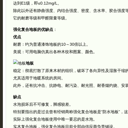
达到E1级，即≤0.12mg/L。
除此以外还有静曲强度、内结合强度、密度、含水率、胶合强度
它的耐磨等级和甲醛限量等级。
强化复合地板的优缺点
：
优点
耐磨：约为普通漆饰地板的10～30倍以上。
美观：可用电脑仿真出各种木纹和图案、颜色。
地板
稳定：彻底打散了原来木材的组织，破坏了各向异性及湿胀干缩
尤其适用于地暖系统的房间。
此外，还有抗冲击、抗静电、耐污染、耐光照、耐香烟灼烧、安
缺点
水泡损坏后不可修复，脚感较差。
特别要指出的是过去曾有经销商称强化复合地板是“防水地板”，
实际上强化复合地板使用中唯一要忌的是水泡。
实木复合地板，强化复合地板目前全部由供应商负责铺设。